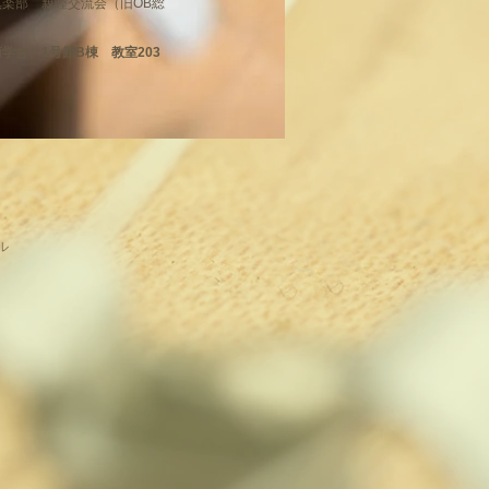
倶楽部 親睦交流会（旧OB総
学舎）1号館B棟 教室203
)
ル