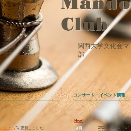
Mando
Club
関西大学文化会マ
部
コンサート・イベント情報
New!
2025年4月6日（日
Gの方々へ
”を更新しました。
4月