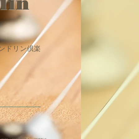
lin
ンドリン倶楽
）